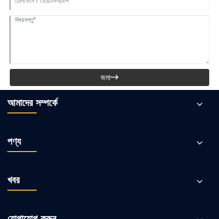
জমা

আমাদের সম্পর্কে
পণ্য
খবর
যোগাযোগ করুন