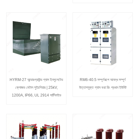
Live
HYRM-27 আন্ডারগ্রাউন্ড গ্যাস ইনসুলেটেড
RM6-40.5 সম্পূর্ণরূপে আবদ্ধ সম্পূর্ণ
ক্লোজড মেটাল সুইচগিয়ার | 25kV,
উত্তাপযুক্ত গ্যাস ভরা রিং প্রধান ইউনিট
1200A, IP66, UL 2914 সার্টিফাইড