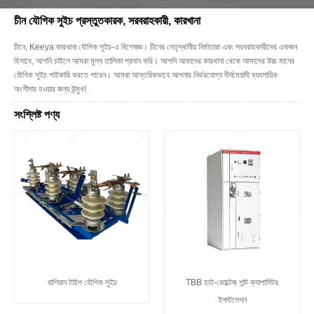
চীন যৌগিক সুইচ প্রস্তুতকারক, সরবরাহকারী, কারখানা
চীনে, Keeya কারখানা যৌগিক সুইচ-এ বিশেষজ্ঞ। চীনের নেতৃস্থানীয় নির্মাতারা এবং সরবরাহকারীদের একজন
হিসাবে, আপনি চাইলে আমরা মূল্য তালিকা প্রদান করি। আপনি আমাদের কারখানা থেকে আমাদের উচ্চ মানের
যৌগিক সুইচ পাইকারি করতে পারেন। আমরা আন্তরিকভাবে আপনার নির্ভরযোগ্য দীর্ঘমেয়াদী ব্যবসায়িক
অংশীদার হওয়ার জন্য উন্মুখ!
সংশ্লিষ্ট পণ্য
রাশিয়ান টাইপ যৌগিক সুইচ
TBB হাই-ভোল্টেজ শান্ট ক্যাপাসিটর
ইনস্টলেশন