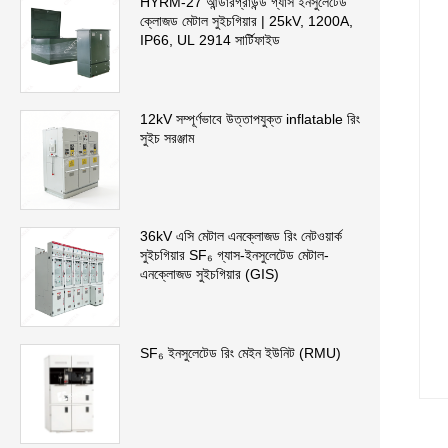
HYRM-27 আন্ডারগ্রাউন্ড গ্যাস ইনসুলেটেড
ক্লোজড মেটাল সুইচগিয়ার | 25kV, 1200A,
IP66, UL 2914 সার্টিফাইড
12kV সম্পূর্ণভাবে উত্তাপযুক্ত inflatable রিং
সুইচ সরঞ্জাম
36kV এসি মেটাল এনক্লোজড রিং নেটওয়ার্ক
সুইচগিয়ার SF₆ গ্যাস-ইনসুলেটেড মেটাল-
এনক্লোজড সুইচগিয়ার (GIS)
SF₆ ইনসুলেটেড রিং মেইন ইউনিট (RMU)