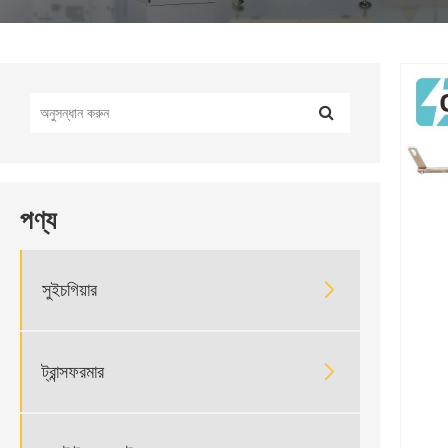
পণ্য

সুইচগিয়ার

ট্রান্সফরমার