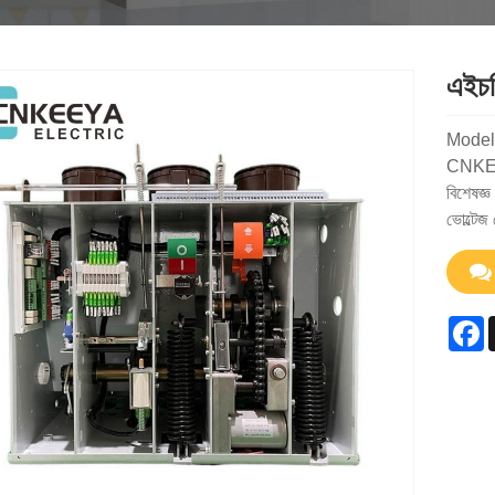
এইচভি
Model
CNKEEYA
বিশেষজ্ঞ
ভোল্টেজ 
F