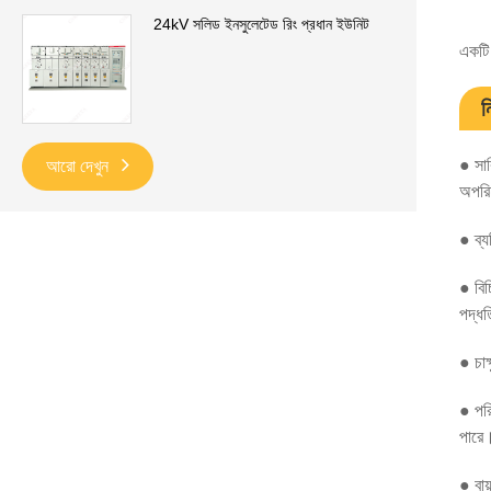
24kV সলিড ইনসুলেটেড রিং প্রধান ইউনিট
একটি 
ন
● সার
আরো দেখুন
অপরিহ
● ব্য
● বিচ
পদ্ধত
● চাক
● পরি
পারে
● বায