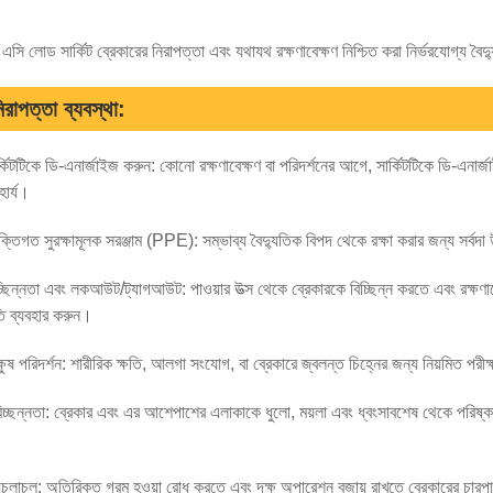
এসি লোড সার্কিট ব্রেকারের নিরাপত্তা এবং যথাযথ রক্ষণাবেক্ষণ নিশ্চিত করা নির্ভরযোগ্য বৈদ্
িরাপত্তা ব্যবস্থা:
্কিটটিকে ডি-এনার্জাইজ করুন: কোনো রক্ষণাবেক্ষণ বা পরিদর্শনের আগে, সার্কিটটিকে ডি-এন
ার্য।
ক্তিগত সুরক্ষামূলক সরঞ্জাম (PPE): সম্ভাব্য বৈদ্যুতিক বিপদ থেকে রক্ষা করার জন্য স
্ছিন্নতা এবং লকআউট/ট্যাগআউট: পাওয়ার উত্স থেকে ব্রেকারকে বিচ্ছিন্ন করতে এবং রক্ষ
ি ব্যবহার করুন।
্ষুষ পরিদর্শন: শারীরিক ক্ষতি, আলগা সংযোগ, বা ব্রেকারে জ্বলন্ত চিহ্নের জন্য নিয়মিত পরী
চ্ছন্নতা: ব্রেকার এবং এর আশেপাশের এলাকাকে ধুলো, ময়লা এবং ধ্বংসাবশেষ থেকে পরিষ্
।
়ুচলাচল: অতিরিক্ত গরম হওয়া রোধ করতে এবং দক্ষ অপারেশন বজায় রাখতে ব্রেকারের চারপা