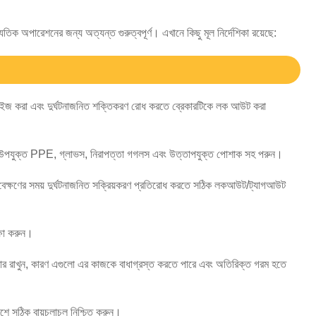
যুতিক অপারেশনের জন্য অত্যন্ত গুরুত্বপূর্ণ। এখানে কিছু মূল নির্দেশিকা রয়েছে:
ার্জাইজ করা এবং দুর্ঘটনাজনিত শক্তিকরণ রোধ করতে ব্রেকারটিকে লক আউট করা
র্বদা উপযুক্ত PPE, গ্লাভস, নিরাপত্তা গগলস এবং উত্তাপযুক্ত পোশাক সহ পরুন।
ণাবেক্ষণের সময় দুর্ঘটনাজনিত সক্রিয়করণ প্রতিরোধ করতে সঠিক লকআউট/ট্যাগআউট
ক্ষা করুন।
কার রাখুন, কারণ এগুলো এর কাজকে বাধাগ্রস্ত করতে পারে এবং অতিরিক্ত গরম হতে
শে সঠিক বায়ুচলাচল নিশ্চিত করুন।