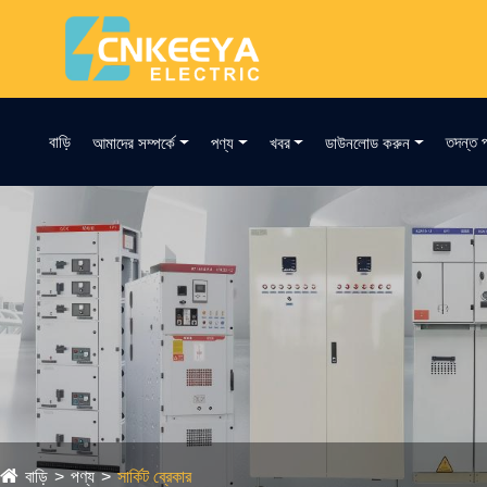
বাড়ি
তদন্ত প
আমাদের সম্পর্কে
পণ্য
খবর
ডাউনলোড করুন
বাড়ি
পণ্য
সার্কিট ব্রেকার