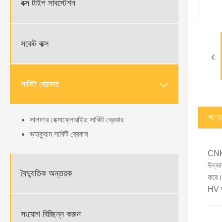
বক্স টাইপ সাবস্টেশন
সকেট বাক্স

সার্কিট ব্রেকার
পণ্যের
সালফার হেক্সাফ্লোরাইড সার্কিট ব্রেকার
ভ্যাকুয়াম সার্কিট ব্রেকার
CNKEE
উদ্ভা
বৈদ্যুতিক অন্তরক
করে। 
HV ভ্
সংযোগ বিচ্ছিন্ন করুন