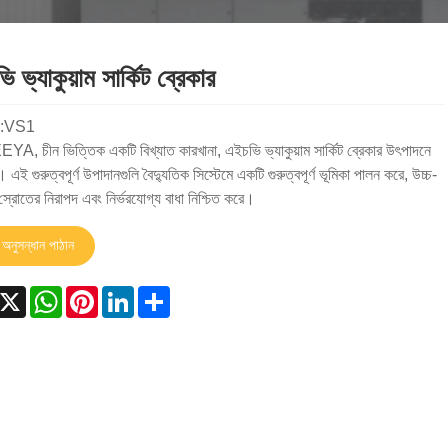
 ভ্যাকুয়াম সার্কিট ব্রেকার
:VS1
, চীন ভিত্তিক একটি বিখ্যাত কারখানা, এইচভি ভ্যাকুয়াম সার্কিট ব্রেকার উৎপাদনে
। এই গুরুত্বপূর্ণ উপাদানগুলি বৈদ্যুতিক সিস্টেমে একটি গুরুত্বপূর্ণ ভূমিকা পালন করে, উচ্চ-
স্রোতের নিরাপদ এবং নির্ভরযোগ্য বাধা নিশ্চিত করে।
অনুসন্ধান পাঠান
acebook
X
WhatsApp
Pinterest
LinkedIn
Share