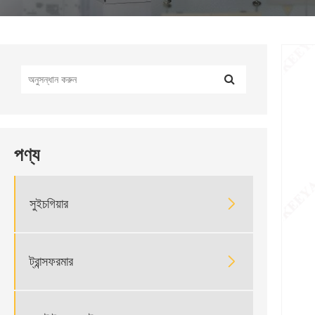
পণ্য

সুইচগিয়ার

ট্রান্সফরমার