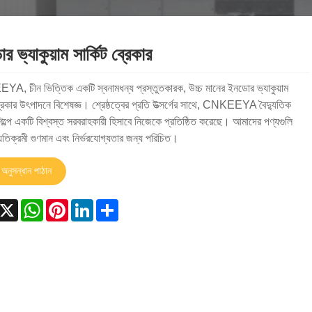
 ভ্যাকুয়াম সার্কিট ব্রেকার
, চীন ভিত্তিক একটি স্বনামধন্য প্রস্তুতকারক, উচ্চ মানের ইনডোর ভ্যাকুয়াম
ব্রেকার উৎপাদনে বিশেষজ্ঞ। শ্রেষ্ঠত্বের প্রতি উত্সর্গের সাথে, CNKEEYA বৈদ্যুতিক
শিল্পে একটি বিশ্বস্ত সরবরাহকারী হিসাবে নিজেকে প্রতিষ্ঠিত করেছে। আমাদের পণ্যগুলি
যতিক্রমী গুণমান এবং নির্ভরযোগ্যতার জন্য পরিচিত।
অনুসন্ধান পাঠান
acebook
X
WhatsApp
Pinterest
LinkedIn
Share