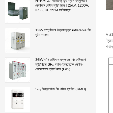
HYRM-27 আন্ডারগ্রাউন্ড গ্যাস ইনসুলেটেড
ক্লোজড মেটাল সুইচগিয়ার | 25kV, 1200A,
IP66, UL 2914 সার্টিফাইড
12kV সম্পূর্ণভাবে উত্তাপযুক্ত inflatable রিং
VS1-
সুইচ সরঞ্জাম
ফ্রিক
পরিস্
36kV এসি মেটাল এনক্লোজড রিং নেটওয়ার্ক
সুইচগিয়ার SF₆ গ্যাস-ইনসুলেটেড মেটাল-
এনক্লোজড সুইচগিয়ার (GIS)
SF₆ ইনসুলেটেড রিং মেইন ইউনিট (RMU)