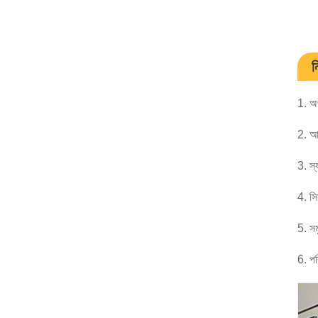
ন
1. অ
2. আ
3. স্
4. সি
5. সম
6. পর