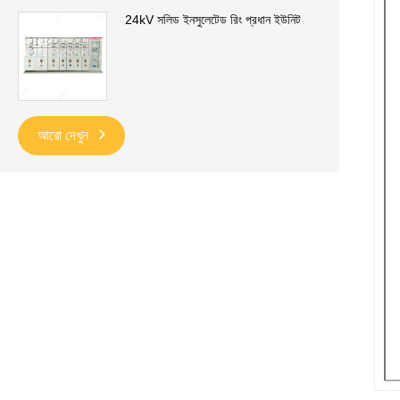
24kV সলিড ইনসুলেটেড রিং প্রধান ইউনিট
আরো দেখুন