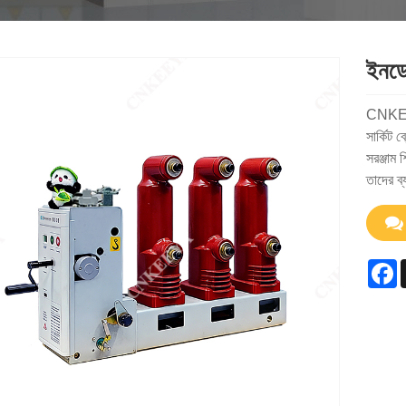
ইনডোর
CNKEEYA
সার্কিট 
সরঞ্জাম 
তাদের ব্
F