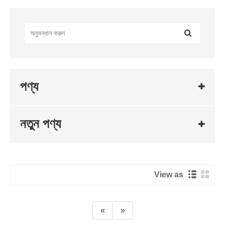
পণ্য
Live
নতুন পণ্য
View as
«
»