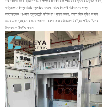
চাষ চালিয়ে যাবে, ক্রমাগতভাবে পণ্যের গুণমান এবং পরিষেবার স্তরের উন্নতি করবে,
সক্রিয়ভাবে বিশ্ব বাজার প্রসারিত করবে, আরও বিদেশী গ্রাহকদের জন্য
কাস্টমাইজড পাওয়ার ইকুইপমেন্ট সলিউশন প্রদান করবে, পারস্পরিক সুবিধা অর্জন
করবে এবং গ্রাহকদের সাথে জয়লাভ করবে, এবং যৌথভাবে বৈশ্বিক শক্তি শিল্পের
উন্নয়নকে উন্নীত করবে।