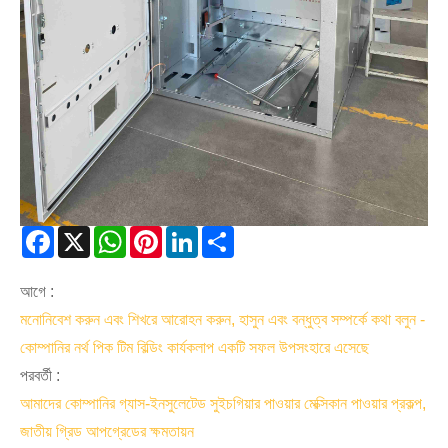
Facebook
X
WhatsApp
Pinterest
LinkedIn
Share
আগে :
মনোনিবেশ করুন এবং শিখরে আরোহন করুন, হাসুন এবং বন্ধুত্ব সম্পর্কে কথা বলুন -
কোম্পানির নর্থ পিক টিম বিল্ডিং কার্যকলাপ একটি সফল উপসংহারে এসেছে
পরবর্তী :
আমাদের কোম্পানির গ্যাস-ইনসুলেটেড সুইচগিয়ার পাওয়ার মেক্সিকান পাওয়ার প্রকল্প,
জাতীয় গ্রিড আপগ্রেডের ক্ষমতায়ন