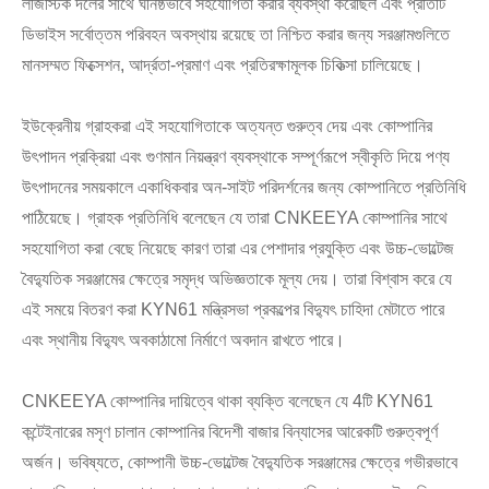
লজিস্টিক দলের সাথে ঘনিষ্ঠভাবে সহযোগিতা করার ব্যবস্থা করেছিল এবং প্রতিটি
ডিভাইস সর্বোত্তম পরিবহন অবস্থায় রয়েছে তা নিশ্চিত করার জন্য সরঞ্জামগুলিতে
মানসম্মত ফিক্সেশন, আর্দ্রতা-প্রমাণ এবং প্রতিরক্ষামূলক চিকিত্সা চালিয়েছে।
ইউক্রেনীয় গ্রাহকরা এই সহযোগিতাকে অত্যন্ত গুরুত্ব দেয় এবং কোম্পানির
উৎপাদন প্রক্রিয়া এবং গুণমান নিয়ন্ত্রণ ব্যবস্থাকে সম্পূর্ণরূপে স্বীকৃতি দিয়ে পণ্য
উৎপাদনের সময়কালে একাধিকবার অন-সাইট পরিদর্শনের জন্য কোম্পানিতে প্রতিনিধি
পাঠিয়েছে। গ্রাহক প্রতিনিধি বলেছেন যে তারা CNKEEYA কোম্পানির সাথে
সহযোগিতা করা বেছে নিয়েছে কারণ তারা এর পেশাদার প্রযুক্তি এবং উচ্চ-ভোল্টেজ
বৈদ্যুতিক সরঞ্জামের ক্ষেত্রে সমৃদ্ধ অভিজ্ঞতাকে মূল্য দেয়। তারা বিশ্বাস করে যে
এই সময়ে বিতরণ করা KYN61 মন্ত্রিসভা প্রকল্পের বিদ্যুৎ চাহিদা মেটাতে পারে
এবং স্থানীয় বিদ্যুৎ অবকাঠামো নির্মাণে অবদান রাখতে পারে।
CNKEEYA কোম্পানির দায়িত্বে থাকা ব্যক্তি বলেছেন যে 4টি KYN61
কন্টেইনারের মসৃণ চালান কোম্পানির বিদেশী বাজার বিন্যাসের আরেকটি গুরুত্বপূর্ণ
অর্জন। ভবিষ্যতে, কোম্পানী উচ্চ-ভোল্টেজ বৈদ্যুতিক সরঞ্জামের ক্ষেত্রে গভীরভাবে