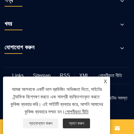
খবর
যোগাযোগ করুন
Links
Sitemap
RSS
XML
গোপনীয়তা নীতি
X
আমরা আপনাকে একটি ভাল ব্রাউজিং অভিজ্ঞতা দিতে, সাইটের
ট্র্যাফিক বিশ্লেষণ করতে এবং সামগ্রী ব্যক্তিগতকৃত করতে
কপিরাইট © 2025 জেজিয়াং হানিয়া বৈদ্যুতিন অ্যাপ্লায়েন্স কোং, লিমিটেড সমস্ত
কুকিজ ব্যবহার করি। এই সাইটটি ব্যবহার করে, আপনি আমাদের
অধিকার সংরক্ষিত।
কুকিজ ব্যবহারে সম্মত হন।
গোপনীয়তা নীতি
প্রত্যাখ্যান করুন
গ্রহণ করুন



