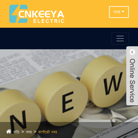
ভাষা
বাড়ি
খবর
কর্পোরেট খবর