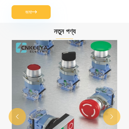
জমা

নতুন পণ্য
24kV সলিড ইনসুলেটেড রিং প্রধান ইউনিট
আরো দেখুন >>

