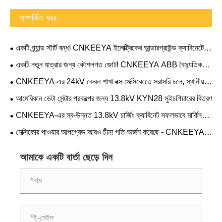
সম্পর্কিত খবর
একটি গ্র্যান্ড স্টার্ট বন্ধ! CNKEEYA ইলেক্ট্রিকের আন্ডারগ্রাউন্ড ক্যাবিনেটের
সম্পূর্ণ সেটগুলি মার্কিন যুক্তরাষ্ট্রের ওহিও ডেটা সেন্টার প্রকল্পে পাঠানো হয়েছে
একটি নতুন যাত্রার জন্য কৌশলগত জোট! CNKEEYA ABB বৈদ্যুতিক
বিভাগের 2026 কৌশলগত অংশীদার হিসাবে সম্মানিত
CNKEEYA-এর 24kV কেবল শাখা বক্স মেক্সিকোতে সরাসরি চলে, স্থানীয়
পাওয়ার গ্রিডকে শক্তিশালী করে
আমেরিকান ডেটা সেন্টার প্রকল্পের জন্য 13.8kV KYN28 সুইচগিয়ারের বিতরণ
CNKEEYA-এর স্ব-উন্নত 13.8kV চার্জিং ক্যাবিনেট সফলভাবে মার্কিন
ডেটা সেন্টারে স্থায়ী হয়েছে
মেক্সিকোর পাওয়ার আপগ্রেড আরও চীনা গতি অর্জন করেছে - CNKEEYA
রিং প্রধান ইউনিটগুলি মূল প্রকল্পের জন্য পুনরাবৃত্তি আদেশ সুরক্ষিত করে
আমাকে একটি বার্তা ছেড়ে দিন