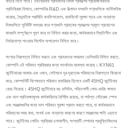
খাইয়ে নিতে পারে। ইউক্রেনীয় গ্রাহকদের নির্দিষ্ট প্রকল্পের প্রয়োজনীয়তার
প্রতিক্রিয়া হিসাবে, কোম্পানির R&D এবং উত্পাদন দলগুলি পণ্যগুলিকে অপ্টিমাইজ
করেছে, বৈদ্যুতিক পরামিতি কনফিগারেশন, ক্যাবিনেট সুরক্ষা স্তর এবং অন্যান্য
দিকগুলিতে সুনির্দিষ্ট সমন্বয় করে পণ্যগুলি গ্রাহকের প্রকল্পের প্রকৃত প্রয়োগের
মানগুলি সম্পূর্ণরূপে পূরণ করে তা নিশ্চিত করার জন্য, কার্যকরভাবে স্থিতিশীল এবং
নির্ভরযোগ্য পাওয়ার সিস্টেম অপারেশন নিশ্চিত করে।
পণ্যের নিরাপত্তা নিশ্চিত করতে এবং গ্রাহকদের সময়মত ডেলিভারি নিশ্চিত করতে,
কোম্পানি এই পরিবহন প্রক্রিয়ার জন্য সতর্কতার ব্যবস্থা করেছে। KYN61
কন্টেইনারের আকার এবং ওজন, সেইসাথে দূর-দূরত্বের পরিবহনের নিরাপত্তা বিবেচনা
করে, কোম্পানিটি বিশেষভাবে পরিবহন ক্যারিয়ার হিসেবে একটি 45HQ কন্টেইনার
বেছে নিয়েছে। 45HQ কন্টেইনারে বড় ভলিউম, শক্তিশালী লোড-ভারিং ক্ষমতা
এবং ভাল প্রতিরক্ষামূলক কার্যকারিতার বৈশিষ্ট্য রয়েছে, যা পর্যাপ্ত স্টোরেজ স্পেস
এবং সরঞ্জামগুলির জন্য ভাল পরিবহন সুরক্ষা প্রদান করতে পারে, যা কার্যকরভাবে
পরিবহনের সময় বাধা, সংঘর্ষ এবং অন্যান্য কারণের কারণে সরঞ্জামের ক্ষতি এড়াতে
পারে। কন্টেইনার লোডিং প্রক্রিয়া চলাকালীন, সংস্থাটি পেশাদার প্রযুক্তিবিদদের