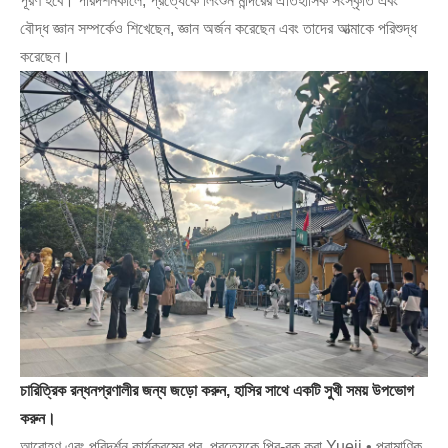
পূরণ হবে। পরিদর্শনকালে, প্রত্যেকে লিংশুন মন্দিরের ঐতিহাসিক সংস্কৃতি এবং
বৌদ্ধ জ্ঞান সম্পর্কেও শিখেছেন, জ্ঞান অর্জন করেছেন এবং তাদের আত্মাকে পরিশুদ্ধ
করেছেন।
চারিত্রিক রন্ধনপ্রণালীর জন্য জড়ো করুন, হাসির সাথে একটি সুখী সময় উপভোগ
করুন।
আরোহণ এবং পরিদর্শন কার্যক্রমের পর, প্রত্যেকে প্রি-বুক করা Yueji • প্রামাণিক