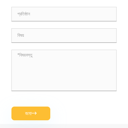
জমা
