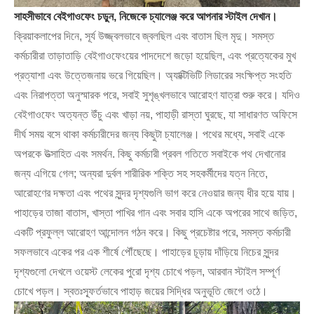
সাহসীভাবে বেইগাওফেং চড়ুন, নিজেকে চ্যালেঞ্জ করে আপনার স্টাইল দেখান।
ক্রিয়াকলাপের দিনে, সূর্য উজ্জ্বলভাবে জ্বলছিল এবং বাতাস ছিল মৃদু। সমস্ত
কর্মচারীরা তাড়াতাড়ি বেইগাওফেংয়ের পাদদেশে জড়ো হয়েছিল, এবং প্রত্যেকের মুখ
প্রত্যাশা এবং উত্তেজনায় ভরে গিয়েছিল। অ্যাক্টিভিটি লিডারের সংক্ষিপ্ত সংহতি
এবং নিরাপত্তা অনুস্মারক পরে, সবাই সুশৃঙ্খলভাবে আরোহণ যাত্রা শুরু করে। যদিও
বেইগাওফেং অত্যন্ত উঁচু এবং খাড়া নয়, পাহাড়ী রাস্তা ঘুরছে, যা সাধারণত অফিসে
দীর্ঘ সময় বসে থাকা কর্মচারীদের জন্য কিছুটা চ্যালেঞ্জ। পথের মধ্যে, সবাই একে
অপরকে উত্সাহিত এবং সমর্থন. কিছু কর্মচারী প্রবল গতিতে সবাইকে পথ দেখানোর
জন্য এগিয়ে গেল; অন্যরা দুর্বল শারীরিক শক্তি সহ সহকর্মীদের যত্ন নিতে,
আরোহণের দক্ষতা এবং পথের সুন্দর দৃশ্যগুলি ভাগ করে নেওয়ার জন্য ধীর হয়ে যায়।
পাহাড়ের তাজা বাতাস, খাস্তা পাখির গান এবং সবার হাসি একে অপরের সাথে জড়িত,
একটি প্রফুল্ল আরোহণ আন্দোলন গঠন করে। কিছু প্রচেষ্টার পরে, সমস্ত কর্মচারী
সফলভাবে একের পর এক শীর্ষে পৌঁছেছে। পাহাড়ের চূড়ায় দাঁড়িয়ে নিচের সুন্দর
দৃশ্যগুলো দেখলে ওয়েস্ট লেকের পুরো দৃশ্য চোখে পড়ল, আরবান স্টাইল সম্পূর্ণ
চোখে পড়ল। স্বতঃস্ফূর্তভাবে পাহাড় জয়ের সিদ্ধির অনুভূতি জেগে ওঠে।