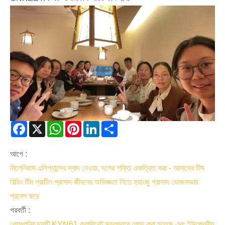
Facebook
X
WhatsApp
Pinterest
LinkedIn
Share
আগে :
মিলেনিয়াম এলিগ্যান্সের স্বাদ নেওয়া, দলের শক্তি একত্রিত করা - আমাদের টিম
বিল্ডিং টিম প্রাচীন প্রাসাদ জীবনের অভিজ্ঞতা নিতে হ্যাংজু প্রাসাদ ভোজসভায়
প্রবেশ করে
পরবর্তী :
কোম্পানির চারটি KYN61 ক্যাবিনেট সফলভাবে লোড করা হয়েছে এবং ইউক্রেনীয়