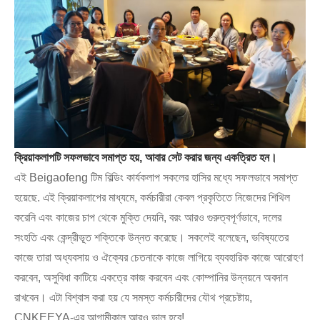
ক্রিয়াকলাপটি সফলভাবে সমাপ্ত হয়, আবার সেট করার জন্য একত্রিত হন।
এই Beigaofeng টিম বিল্ডিং কার্যকলাপ সকলের হাসির মধ্যে সফলভাবে সমাপ্ত
হয়েছে. এই ক্রিয়াকলাপের মাধ্যমে, কর্মচারীরা কেবল প্রকৃতিতে নিজেদের শিথিল
করেনি এবং কাজের চাপ থেকে মুক্তি দেয়নি, বরং আরও গুরুত্বপূর্ণভাবে, দলের
সংহতি এবং কেন্দ্রীভূত শক্তিকে উন্নত করেছে। সকলেই বলেছেন, ভবিষ্যতের
কাজে তারা অধ্যবসায় ও ঐক্যের চেতনাকে কাজে লাগিয়ে ব্যবহারিক কাজে আরোহণ
করবেন, অসুবিধা কাটিয়ে একত্রে কাজ করবেন এবং কোম্পানির উন্নয়নে অবদান
রাখবেন। এটা বিশ্বাস করা হয় যে সমস্ত কর্মচারীদের যৌথ প্রচেষ্টায়,
CNKEEYA-এর আগামীকাল আরও ভাল হবে!