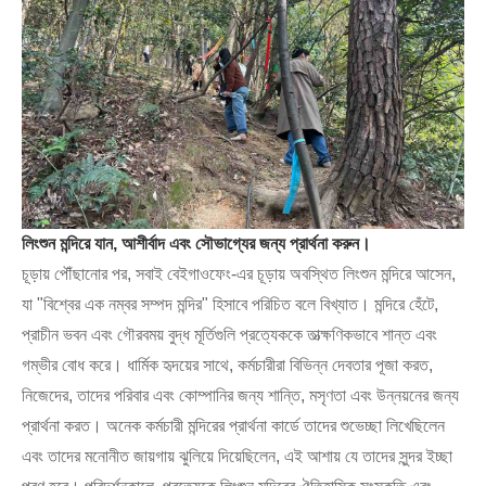
লিংশুন মন্দিরে যান, আশীর্বাদ এবং সৌভাগ্যের জন্য প্রার্থনা করুন।
চূড়ায় পৌঁছানোর পর, সবাই বেইগাওফেং-এর চূড়ায় অবস্থিত লিংশুন মন্দিরে আসেন,
যা "বিশ্বের এক নম্বর সম্পদ মন্দির" হিসাবে পরিচিত বলে বিখ্যাত। মন্দিরে হেঁটে,
প্রাচীন ভবন এবং গৌরবময় বুদ্ধ মূর্তিগুলি প্রত্যেককে তাত্ক্ষণিকভাবে শান্ত এবং
গম্ভীর বোধ করে। ধার্মিক হৃদয়ের সাথে, কর্মচারীরা বিভিন্ন দেবতার পূজা করত,
নিজেদের, তাদের পরিবার এবং কোম্পানির জন্য শান্তি, মসৃণতা এবং উন্নয়নের জন্য
প্রার্থনা করত। অনেক কর্মচারী মন্দিরের প্রার্থনা কার্ডে তাদের শুভেচ্ছা লিখেছিলেন
এবং তাদের মনোনীত জায়গায় ঝুলিয়ে দিয়েছিলেন, এই আশায় যে তাদের সুন্দর ইচ্ছা