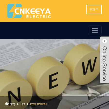
ভাষা
বাড়ি
খবর
দলের কার্যকলাপ