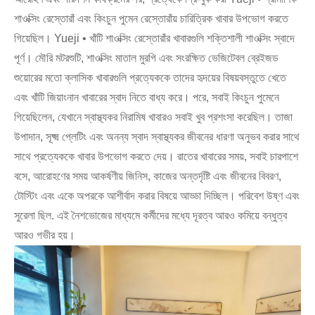
শাওক্সিং রেস্তোরাঁ এবং কিংচুন পুমেন রেস্তোরাঁয় চারিত্রিক খাবার উপভোগ করতে
গিয়েছিল। Yueji • খাঁটি শাওক্সিং রেস্তোরাঁর খাবারগুলি শক্তিশালী শাওক্সিং স্বাদে
পূর্ণ। মৌরি মটরশুটি, শাওক্সিং মাতাল মুরগি এবং সংরক্ষিত ভেজিটেবল ব্রেইজড
শুয়োরের মতো ক্লাসিক খাবারগুলি প্রত্যেককে তাদের হৃদয়ের বিষয়বস্তুতে খেতে
এবং খাঁটি জিয়াংনান খাবারের স্বাদ নিতে বাধ্য করে। পরে, সবাই কিংচুন পুমেনে
গিয়েছিলেন, যেখানে স্বাস্থ্যকর নিরামিষ খাবারও সবাই খুব প্রশংসা করেছিল। তাজা
উপাদান, সূক্ষ্ম প্লেটিং এবং অনন্য স্বাদ স্বাস্থ্যকর জীবনের ধারণা অনুভব করার সাথে
সাথে প্রত্যেককে খাবার উপভোগ করতে দেয়। রাতের খাবারের সময়, সবাই চারপাশে
বসে, আরোহণের সময় আকর্ষণীয় জিনিস, কাজের অন্তর্দৃষ্টি এবং জীবনের বিবরণ,
টোস্টিং এবং একে অপরকে আশীর্বাদ করার বিষয়ে আড্ডা দিচ্ছিল। পরিবেশ উষ্ণ এবং
সুরেলা ছিল. এই নৈশভোজের মাধ্যমে কর্মীদের মধ্যে দূরত্ব আরও কমিয়ে বন্ধুত্ব
আরও গভীর হয়।