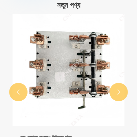
নতুন পণ্য

