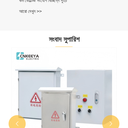
কম ভোল্টেজ সংযোগ বিচ্ছিন্ন সুইচ
আরো দেখুন >>
সংবাদ সুপারিশ

