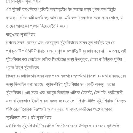
মেটাল-ক্ল্যাড সুইচগিয়ার
এই সুইচগিয়ারগুলিতে প্রতিটি অভ্যন্তরীণ উপাদানের জন্য পৃথক কম্পার্টমেন্ট
রয়েছে। যদিও এটি একটি বড় আকারের, এটি রক্ষণাবেক্ষণকে সহজ করে তোলে, যা
তাদের আজকের প্রধান হিসেবে তৈরি করে।
ধাতু-ঘেরা সুইচগিয়ার
উপরের মতই, আবদ্ধ এবং কেসযুক্ত সুইচগিয়ারের মধ্যে মূল পার্থক্য হল যে
Live
প্রাক্তনটি প্রতিটি উপাদানের জন্য পৃথক কম্পার্টমেন্ট ব্যবহার করে না। অতএব, এই
সুইচগিয়ার কম ভোল্টেজে চালিত সিস্টেমের জন্য উপযুক্ত, যেমন বাণিজ্যিক সুবিধা।
প্যাড-টাইপ সুইচগিয়ার
বিশুদ্ধ ব্যবহারিকতার জন্য এবং প্রাথমিকভাবে ভূগর্ভস্থ বিতরণ ব্যবস্থায় ব্যবহারের
জন্য ডিজাইন করা হয়েছে, প্যাড-টাইপ সুইচগিয়ার হল একটি অনন্য ধরনের
সুইচগিয়ার। এর সহজ এবং মজবুত ডিজাইন এটিকে টেকসই, টেম্পারিং প্রতিরোধী
এবং বাহ্যিকভাবে ইনস্টল করা সহজ করে তোলে। প্যাড-টাইপ সুইচগিয়ারও বিস্তৃত
পরিসরের নিরোধক বিকল্পগুলি অফার করে, যা ব্যবহারকারীদের পছন্দের আরও
স্বাধীনতা দেয়। ভল্ট সুইচগিয়ার
এই বিশেষ সুইচগিয়ারটি বৈদ্যুতিক সিস্টেমের জন্য উপযুক্ত যার জন্য সুইচগুলি