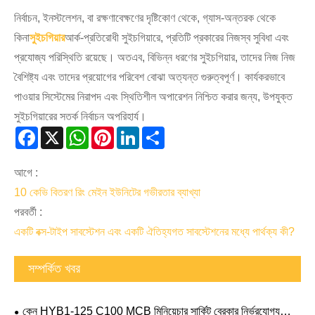
নির্বাচন, ইনস্টলেশন, বা রক্ষণাবেক্ষণের দৃষ্টিকোণ থেকে, গ্যাস-অন্তরক থেকে
কিনা
সুইচগিয়ার
আর্ক-প্রতিরোধী সুইচগিয়ারে, প্রতিটি প্রকারের নিজস্ব সুবিধা এবং
প্রযোজ্য পরিস্থিতি রয়েছে। অতএব, বিভিন্ন ধরণের সুইচগিয়ার, তাদের নিজ নিজ
বৈশিষ্ট্য এবং তাদের প্রয়োগের পরিবেশ বোঝা অত্যন্ত গুরুত্বপূর্ণ। কার্যকরভাবে
পাওয়ার সিস্টেমের নিরাপদ এবং স্থিতিশীল অপারেশন নিশ্চিত করার জন্য, উপযুক্ত
সুইচগিয়ারের সতর্ক নির্বাচন অপরিহার্য।
Facebook
X
WhatsApp
Pinterest
LinkedIn
Share
আগে :
10 কেভি বিতরণ রিং মেইন ইউনিটের গভীরতার ব্যাখ্যা
পরবর্তী :
একটি বক্স-টাইপ সাবস্টেশন এবং একটি ঐতিহ্যগত সাবস্টেশনের মধ্যে পার্থক্য কী?
সম্পর্কিত খবর
কেন HYB1-125 C100 MCB মিনিয়েচার সার্কিট ব্রেকার নির্ভরযোগ্য