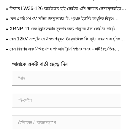
বৈদ্যুতিক সুরক্ষার জন্য স্মার্ট পছন্দ
কিভাবে LW36-126 আউটডোর হাই-ভোল্টেজ এসি সালফার হেক্সাফ্লোরাইড
(SF₆) সার্কিট ব্রেকার আধুনিক পাওয়ার সিস্টেমের নির্ভরযোগ্যতা উন্নত করতে পারে
কেন একটি 24kV সলিড ইনসুলেটেড রিং প্রধান ইউনিট আধুনিক বিদ্যুৎ
বিতরণের জন্য পছন্দের পছন্দ হয়ে উঠছে
XRNP-11 কেন ট্রান্সফরমার সুরক্ষার জন্য পছন্দের উচ্চ-ভোল্টেজ কারেন্ট-
লিমিটিং ফিউজ
কেন 12kV সম্পূর্ণভাবে উত্তাপযুক্ত ইনফ্ল্যাটেবল রিং সুইচ সরঞ্জাম আধুনিক
পাওয়ার ডিস্ট্রিবিউশন নেটওয়ার্কের জন্য পছন্দের পছন্দ হয়ে উঠছে
কেন নিরাপদ এবং নির্ভরযোগ্য পাওয়ার ট্রান্সমিশনের জন্য একটি বৈদ্যুতিক
অন্তরক অপরিহার্য
আমাকে একটি বার্তা ছেড়ে দিন