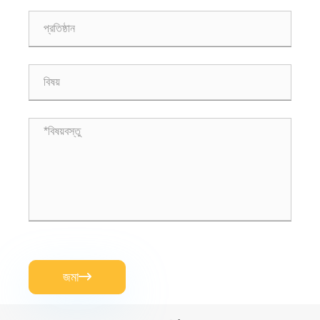
জমা
