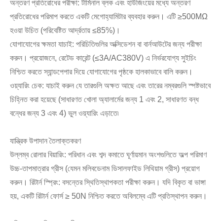
অন্তরণ প্রতিরোধের পরীক্ষা: টার্মিনাল ব্লক এবং হাউজিংয়ের মধ্যে অন্তরণ
প্রতিরোধের পরিমাপ করতে একটি মেগোহ্যামিটার ব্যবহার করুন। এটি ≥500MΩ
হওয়া উচিত (পরিবেষ্টিত আর্দ্রতায় ≤85%)।
যোগাযোগের ক্ষমতা যাচাই: পরিচিতিগুলির অক্সিডেশন বা বার্নআউটের জন্য পরীক্ষা
করুন। প্রয়োজনে, রেটেড কারেন্ট (≤3A/AC380V) এ নির্ভরযোগ্য সুইচিং
নিশ্চিত করতে স্যান্ডপেপার দিয়ে যোগাযোগের পৃষ্ঠকে হালকাভাবে বালি করুন।
ওয়্যারিং চেক: যাচাই করুন যে তারগুলি অক্ষত আছে এবং তারের নম্বরগুলি স্পষ্টভাবে
চিহ্নিত করা হয়েছে (সাধারণত খোলা অ্যালার্মের জন্য 1 এবং 2, সাধারণত বন্ধ
বন্ধের জন্য 3 এবং 4) ভুল ওয়্যারিং এড়াতে৷
যান্ত্রিক উপাদান তৈলাক্তকরণ
উল্লম্ব রোলার বিয়ারিং: পরিধান এবং শব্দ কমাতে ঘূর্ণায়মান অংশগুলিতে অল্প পরিমাণ
উচ্চ-তাপমাত্রার গ্রীস (যেমন মলিবডেনাম ডিসালফাইড লিথিয়াম গ্রীস) প্রয়োগ
করুন। রিটার্ন স্প্রিং: বসন্তের স্থিতিস্থাপকতা পরীক্ষা করুন। যদি বিকৃত বা ভাঙ্গা
হয়, একটি রিটার্ন ফোর্স ≥ 50N নিশ্চিত করতে অবিলম্বে এটি প্রতিস্থাপন করুন।