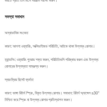
করতে প্রতি তিন মাসে সরঞ্জাম পরীক্ষা করুন।
সমস্যা সমাধান
অস্বাভাবিক সংকেত
কারণ: আলগা ওয়্যারিং, অক্সিডাইজড পরিচিতি, আটকে থাকা উল্লম্ব রোলার।
হ্যান্ডলিং: ওয়্যারিং পুনরায় শক্ত করুন, পরিচিতিগুলি পরিষ্কার করুন এবং উল্লম্ব
রোলারের উল্লম্বতা সামঞ্জস্য করুন।
স্বয়ংক্রিয় রিসেট ব্যর্থতা
কারণ: ভাঙ্গা রিটার্ন স্প্রিং, বিকৃত উল্লম্ব রোলার। সমাধান: রিটার্ন অ্যাঙ্গেল ≤30°
নিশ্চিত করে স্প্রিং বা উল্লম্ব রোলার প্রতিস্থাপন করুন।