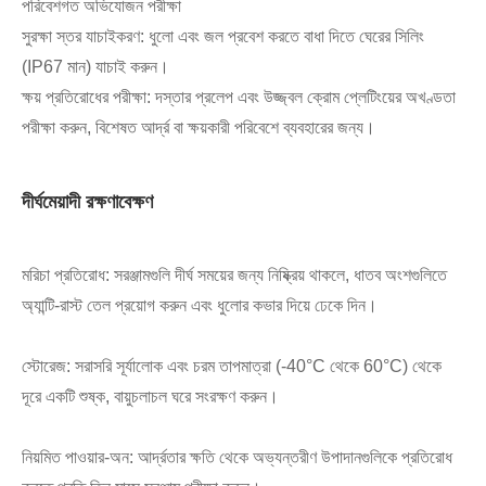
পরিবেশগত অভিযোজন পরীক্ষা
সুরক্ষা স্তর যাচাইকরণ: ধুলো এবং জল প্রবেশ করতে বাধা দিতে ঘেরের সিলিং
(IP67 মান) যাচাই করুন।
ক্ষয় প্রতিরোধের পরীক্ষা: দস্তার প্রলেপ এবং উজ্জ্বল ক্রোম প্লেটিংয়ের অখণ্ডতা
পরীক্ষা করুন, বিশেষত আর্দ্র বা ক্ষয়কারী পরিবেশে ব্যবহারের জন্য।
দীর্ঘমেয়াদী রক্ষণাবেক্ষণ
মরিচা প্রতিরোধ: সরঞ্জামগুলি দীর্ঘ সময়ের জন্য নিষ্ক্রিয় থাকলে, ধাতব অংশগুলিতে
অ্যান্টি-রাস্ট তেল প্রয়োগ করুন এবং ধুলোর কভার দিয়ে ঢেকে দিন।
স্টোরেজ: সরাসরি সূর্যালোক এবং চরম তাপমাত্রা (-40°C থেকে 60°C) থেকে
দূরে একটি শুষ্ক, বায়ুচলাচল ঘরে সংরক্ষণ করুন।
নিয়মিত পাওয়ার-অন: আর্দ্রতার ক্ষতি থেকে অভ্যন্তরীণ উপাদানগুলিকে প্রতিরোধ