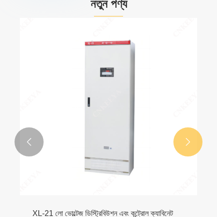
নতুন পণ্য


XL-21 লো ভোল্টেজ ডিস্ট্রিবিউশন এবং কন্ট্রোল ক্যাবিনেট