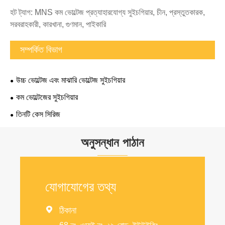
হট ট্যাগ: MNS কম ভোল্টেজ প্রত্যাহারযোগ্য সুইচগিয়ার, চীন, প্রস্তুতকারক,
সরবরাহকারী, কারখানা, গুণমান, পাইকারি
সম্পর্কিত বিভাগ
উচ্চ ভোল্টেজ এবং মাঝারি ভোল্টেজ সুইচগিয়ার
কম ভোল্টেজের সুইচগিয়ার
তিনটি কেস সিরিজ
অনুসন্ধান পাঠান
যোগাযোগের তথ্য

ঠিকানা