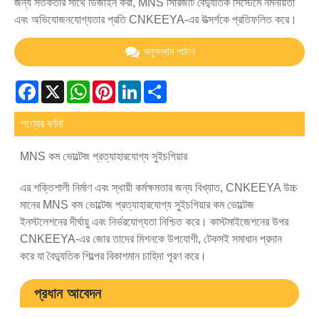
জন্য সতর্কতার সাথে ডিজাইন করা, MNS সিরিজটি বৈদ্যুতিক সিস্টেমে নমনীয়তা
এবং অভিযোজনযোগ্যতার প্রতি CNKEEYA-এর উত্সর্গকে প্রতিফলিত করে।
অনুসন্ধান পাঠান
Facebook
X
WhatsApp
Pinterest
LinkedIn
Share
পণ্যের বর্ণনা
MNS কম ভোল্টেজ প্রত্যাহারযোগ্য সুইচগিয়ার
এর শক্তিশালী নির্মাণ এবং স্থায়ী কর্মক্ষমতার জন্য বিখ্যাত, CNKEEYA উচ্চ
মানের MNS কম ভোল্টেজ প্রত্যাহারযোগ্য সুইচগিয়ার কম ভোল্টেজ
ইনস্টলেশনের দীর্ঘায়ু এবং নির্ভরযোগ্যতা নিশ্চিত করে। কাস্টমাইজেশনের উপর
CNKEEYA-এর জোর তাদের মিশনকে উপযোগী, টেকসই সমাধান প্রদান
করে যা বৈদ্যুতিক শিল্পের বিকাশমান চাহিদা পূরণ করে।
প্রধান আবেদন