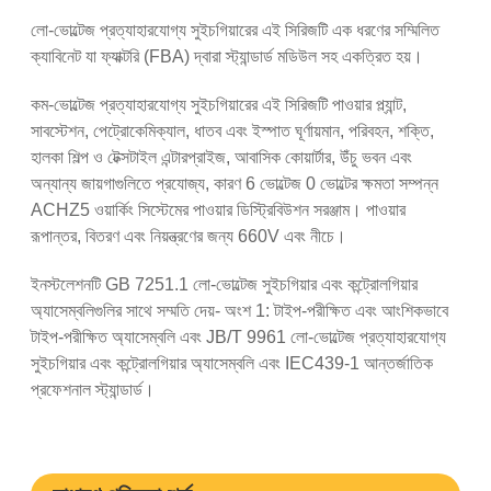
লো-ভোল্টেজ প্রত্যাহারযোগ্য সুইচগিয়ারের এই সিরিজটি এক ধরণের সম্মিলিত
ক্যাবিনেট যা ফ্যাক্টরি (FBA) দ্বারা স্ট্যান্ডার্ড মডিউল সহ একত্রিত হয়।
কম-ভোল্টেজ প্রত্যাহারযোগ্য সুইচগিয়ারের এই সিরিজটি পাওয়ার প্ল্যান্ট,
সাবস্টেশন, পেট্রোকেমিক্যাল, ধাতব এবং ইস্পাত ঘূর্ণায়মান, পরিবহন, শক্তি,
হালকা শিল্প ও টেক্সটাইল এন্টারপ্রাইজ, আবাসিক কোয়ার্টার, উঁচু ভবন এবং
অন্যান্য জায়গাগুলিতে প্রযোজ্য, কারণ 6 ভোল্টেজ 0 ভোল্টের ক্ষমতা সম্পন্ন
ACHZ5 ওয়ার্কিং সিস্টেমের পাওয়ার ডিস্ট্রিবিউশন সরঞ্জাম। পাওয়ার
রূপান্তর, বিতরণ এবং নিয়ন্ত্রণের জন্য 660V এবং নীচে।
ইনস্টলেশনটি GB 7251.1 লো-ভোল্টেজ সুইচগিয়ার এবং কন্ট্রোলগিয়ার
অ্যাসেম্বলিগুলির সাথে সম্মতি দেয়- অংশ 1: ​​টাইপ-পরীক্ষিত এবং আংশিকভাবে
টাইপ-পরীক্ষিত অ্যাসেম্বলি এবং JB/T 9961 লো-ভোল্টেজ প্রত্যাহারযোগ্য
সুইচগিয়ার এবং কন্ট্রোলগিয়ার অ্যাসেম্বলি এবং IEC439-1 আন্তর্জাতিক
প্রফেশনাল স্ট্যান্ডার্ড।