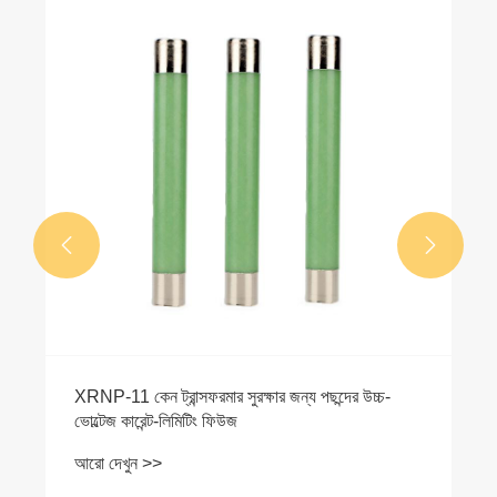
ল্যাটিন আমেরিকার নতুন এনার্জি গ্রিড নির্মাণে সহা
জন্য মেক্সিকো তামাউলিপাস প্রকল্পের জন্য গ্যা
সুইচগিয়ার সরবরাহের সমাপ্তি
আরো দেখুন >>


য পছন্দের উচ্চ-