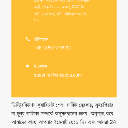
68 নং, ওয়েই নং -১৯ রোড, ইউউইকিং
অর্থনৈতিক উন্নয়ন অঞ্চল, ইউউকিং
সিটি, ওয়েনজহু সিটি, ঝিজিয়াং প্রদেশ,
চীন

টেলিফোন
+86 18857773932
ই-মেইল

queenie@cnkeeya.com
ডিস্ট্রিবিউশন ক্যাবিনেট শেল, সার্কিট ব্রেকার, সুইচগিয়ার
বা মূল্য তালিকা সম্পর্কে অনুসন্ধানের জন্য, অনুগ্রহ করে
আমাদের কাছে আপনার ইমেলটি ছেড়ে দিন এবং আমরা 24