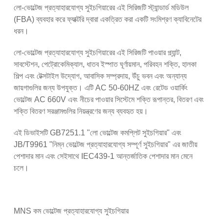
লো-ভোল্টেজ প্রত্যাহারযোগ্য সুইচগিয়ারের এই সিরিজটি স্ট্যান্ডার্ড মডিউল
(FBA) ব্যবহার করে ফ্যাক্টরি দ্বারা একত্রিত করা একটি সংমিশ্রণ ক্যাবিনেটের
ধরন।
লো-ভোল্টেজ প্রত্যাহারযোগ্য সুইচগিয়ারের এই সিরিজটি পাওয়ার প্ল্যান্ট,
সাবস্টেশন, পেট্রোকেমিক্যাল, ধাতব ইস্পাত ঘূর্ণায়মান, পরিবহন শক্তি, হালকা
শিল্প এবং টেক্সটাইল উদ্যোগ, আবাসিক সম্প্রদায়, উঁচু ভবন এবং অন্যান্য
জায়গাগুলির জন্য উপযুক্ত। এটি AC 50-60HZ এবং রেটেড ওয়ার্কিং
ভোল্টেজ AC 660V এবং নীচের পাওয়ার সিস্টেমে শক্তি রূপান্তর, বিতরণ এবং
শক্তি বিতরণ সরঞ্জামগুলির নিয়ন্ত্রণের জন্য ব্যবহৃত হয়।
এই ডিভাইসটি GB7251.1 "লো ভোল্টেজ কমপ্লিট সুইচগিয়ার" এবং
JB/T9961 "নিম্ন ভোল্টেজ প্রত্যাহারযোগ্য সম্পূর্ণ সুইচগিয়ার" এর জাতীয়
পেশাদার মান এবং সেইসাথে IEC439-1 আন্তর্জাতিক পেশাদার মান মেনে
চলে।
MNS কম ভোল্টেজ প্রত্যাহারযোগ্য সুইচগিয়ার