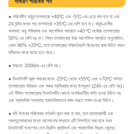
সাধারণ পরিষেবা শর্ত
● পরিবেষ্টিত বায়ুর তাপমাত্রা +40℃ এবং -5℃-এর চেয়ে কম হবে না এবং
24 ঘন্টার মধ্যে গড় তাপমাত্রা +35℃-এর বেশি হবে না। বায়ুমণ্ডলীয়
অবস্থা: বায়ু পরিষ্কার এবং আপেক্ষিক আর্দ্রতা +40 ℃ সর্বোচ্চ তাপমাত্রায়
50% এর বেশি হয় না। নিম্ন তাপমাত্রায় উচ্চ আপেক্ষিক আর্দ্রতা অনুমোদিত,
যেমন 90% +20℃, তবে তাপমাত্রার পরিবর্তনগুলি বিবেচনায় রাখা উচিত কারণ
ঘনীভবন মাঝে মাঝে হতে পারে।
● উচ্চতা: 2000m এর বেশি নয়।
● ডিভাইসটি স্বল্প সময়ের জন্য -25℃ থেকে +55℃ এবং +70℃ পর্যন্ত
তাপমাত্রায় পরিবহন এবং সঞ্চয় প্রক্রিয়ার জন্য উপযুক্ত (24h এর বেশি নয়)।
এই সীমিত তাপমাত্রায় ডিভাইসটির কোনো অপরিবর্তনীয় ক্ষতি হওয়া উচিত নয়
এবং স্বাভাবিক অবস্থায় স্বাভাবিকভাবে কাজ করতে সক্ষম হওয়া উচিত।
● যদি উপরের পরিষেবার শর্তগুলি পূরণ করা না যায়, তবে ব্যবহারকারী এবং
প্রস্তুতকারকের মধ্যে আলোচনার মাধ্যমে এটি নিষ্পত্তি করা হবে৷ যখন
ডিভাইসটি অফশোর তেল ড্রিলিং প্ল্যাটফর্ম এবং পারমাণবিক বিদ্যুৎ কেন্দ্রে