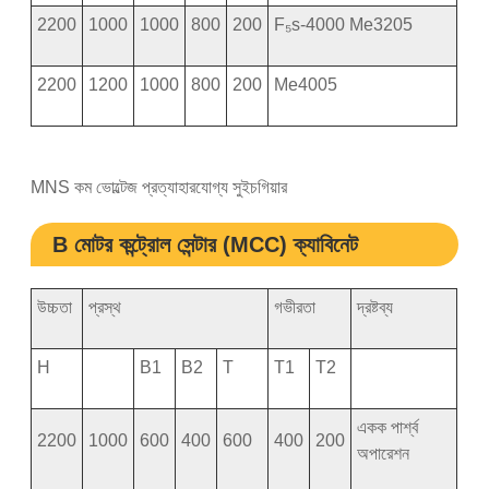
2200
1000
1000
800
200
F₅s-4000 Me3205
2200
1200
1000
800
200
Me4005
MNS কম ভোল্টেজ প্রত্যাহারযোগ্য সুইচগিয়ার
B মোটর কন্ট্রোল সেন্টার (MCC) ক্যাবিনেট
উচ্চতা
প্রস্থ
গভীরতা
দ্রষ্টব্য
H
B1
B2
T
T1
T2
একক পার্শ্ব
2200
1000
600
400
600
400
200
অপারেশন