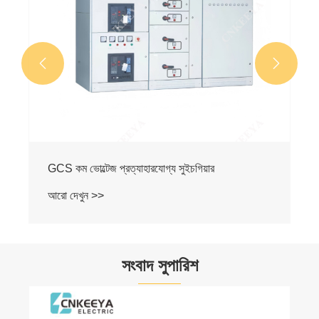


কম ভোল্টেজ প্রত্যাহারযোগ্য সুইচগিয়ার
 দেখুন >>
সংবাদ সুপারিশ