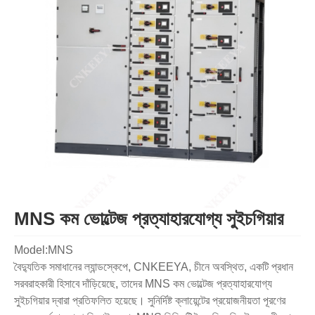
MNS কম ভোল্টেজ প্রত্যাহারযোগ্য সুইচগিয়ার
Model:MNS
বৈদ্যুতিক সমাধানের ল্যান্ডস্কেপে, CNKEEYA, চীনে অবস্থিত, একটি প্রধান
সরবরাহকারী হিসাবে দাঁড়িয়েছে, তাদের MNS কম ভোল্টেজ প্রত্যাহারযোগ্য
সুইচগিয়ার দ্বারা প্রতিফলিত হয়েছে। সুনির্দিষ্ট ক্লায়েন্টের প্রয়োজনীয়তা পূরণের