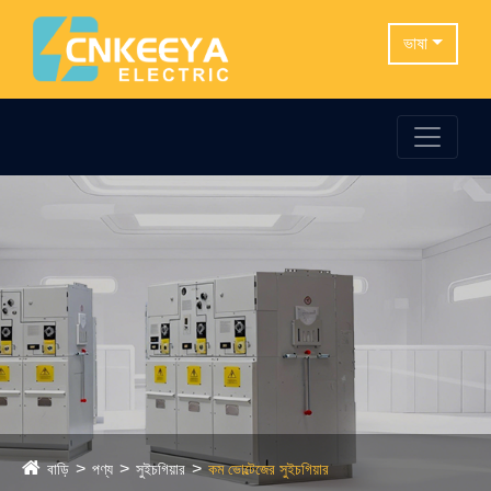
ভাষা
বাড়ি
পণ্য
সুইচগিয়ার
কম ভোল্টেজের সুইচগিয়ার