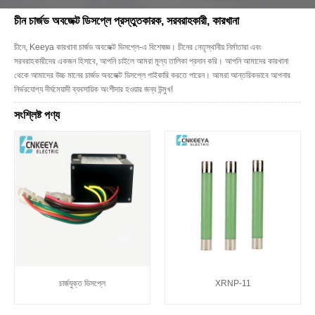
চীন চার্জড অবজেক্ট ডিসপ্লে প্রস্তুতকারক, সরবরাহকারী, কারখানা
চীনে, Keeya কারখানা চার্জড অবজেক্ট ডিসপ্লে-এ বিশেষজ্ঞ। চীনের নেতৃস্থানীয় নির্মাতারা এবং
সরবরাহকারীদের একজন হিসাবে, আপনি চাইলে আমরা মূল্য তালিকা প্রদান করি। আপনি আমাদের কারখানা
থেকে আমাদের উচ্চ মানের চার্জড অবজেক্ট ডিসপ্লে পাইকারি করতে পারেন। আমরা আন্তরিকভাবে আপনার
নির্ভরযোগ্য দীর্ঘমেয়াদী ব্যবসায়িক অংশীদার হওয়ার জন্য উন্মুখ!
সংশ্লিষ্ট পণ্য
চার্জযুক্ত ডিসপ্লে
XRNP-11