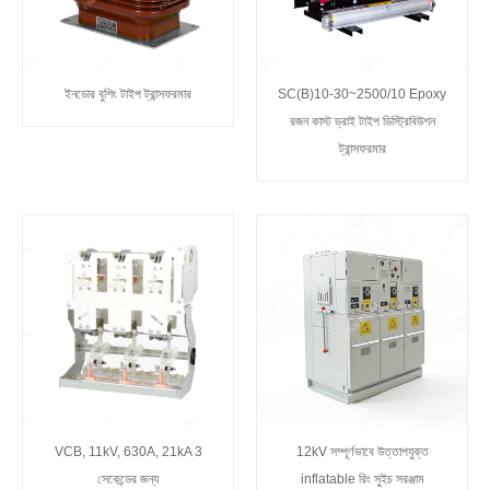
ইনডোর বুশিং টাইপ ট্রান্সফরমার
SC(B)10-30~2500/10 Epoxy
রজন কাস্ট ড্রাই টাইপ ডিস্ট্রিবিউশন
ট্রান্সফরমার
VCB, 11kV, 630A, 21kA 3
12kV সম্পূর্ণভাবে উত্তাপযুক্ত
সেকেন্ডের জন্য
inflatable রিং সুইচ সরঞ্জাম