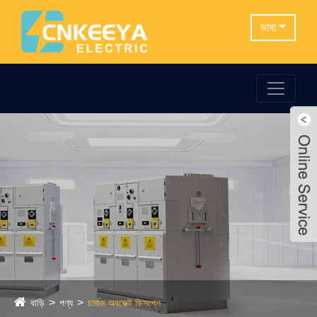
ভাষা
বাড়ি
পণ্য
চার্জড অবজেক্ট ডিসপ্লে