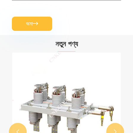
জমা

নতুন পণ্য

