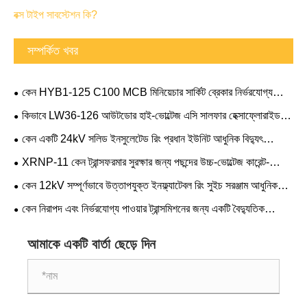
বক্স টাইপ সাবস্টেশন কি?
সম্পর্কিত খবর
কেন HYB1-125 C100 MCB মিনিয়েচার সার্কিট ব্রেকার নির্ভরযোগ্য
বৈদ্যুতিক সুরক্ষার জন্য স্মার্ট পছন্দ
কিভাবে LW36-126 আউটডোর হাই-ভোল্টেজ এসি সালফার হেক্সাফ্লোরাইড
(SF₆) সার্কিট ব্রেকার আধুনিক পাওয়ার সিস্টেমের নির্ভরযোগ্যতা উন্নত করতে পারে
কেন একটি 24kV সলিড ইনসুলেটেড রিং প্রধান ইউনিট আধুনিক বিদ্যুৎ
বিতরণের জন্য পছন্দের পছন্দ হয়ে উঠছে
XRNP-11 কেন ট্রান্সফরমার সুরক্ষার জন্য পছন্দের উচ্চ-ভোল্টেজ কারেন্ট-
লিমিটিং ফিউজ
কেন 12kV সম্পূর্ণভাবে উত্তাপযুক্ত ইনফ্ল্যাটেবল রিং সুইচ সরঞ্জাম আধুনিক
পাওয়ার ডিস্ট্রিবিউশন নেটওয়ার্কের জন্য পছন্দের পছন্দ হয়ে উঠছে
কেন নিরাপদ এবং নির্ভরযোগ্য পাওয়ার ট্রান্সমিশনের জন্য একটি বৈদ্যুতিক
অন্তরক অপরিহার্য
আমাকে একটি বার্তা ছেড়ে দিন