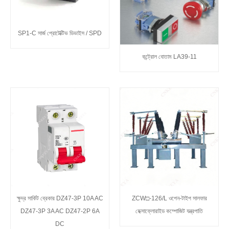
SP1-C সার্জ প্রোটেক্টিভ ডিভাইস / SPD
কন্ট্রোল বোতাম LA39-11
ক্ষুদ্র সার্কিট ব্রেকার DZ47-3P 10A AC
ZCW□-126/L ওপেন-টাইপ সালফার
DZ47-3P 3A AC DZ47-2P 6A
হেক্সাফ্লোরাইড কম্পোজিট যন্ত্রপাতি
DC