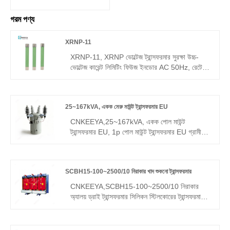
গরম পণ্য
XRNP-11
XRNP-11, XRNP ভোল্টেজ ট্রান্সফরমার সুরক্ষা উচ্চ-
ভোল্টেজ কারেন্ট লিমিটিং ফিউজ ইনডোর AC 50Hz, রেটেড
ভোল্টেজ 11KV সিস্টেমে ভোল্টেজ ট্রান্সফরমারগুলির
ওভারলোড এবং শর্ট-সার্কিট সুরক্ষার জন্য ব্যবহৃত হয়।
25~167kVA, একক মেরু মাউন্ট ট্রান্সফরমার EU
CNKEEYA,25~167kVA, একক পোল মাউন্ট
ট্রান্সফরমার EU, 1p পোল মাউন্ট ট্রান্সফরমার EU গ্রামীণ/
শহুরে গ্রিড এবং কৃষি পরিবেশন করে। EPRI-প্রস্তাবিত
মূল প্রযুক্তি, 100k+ বার্ষিক বিক্রয়, 5k+ স্টক নিয়ে
গর্বিত।
SCBH15-100~2500/10 নিরাকার খাদ শুকনো ট্রান্সফরমার
CNKEEYA,SCBH15-100~2500/10 নিরাকার
অ্যালয় ড্রাই ট্রান্সফরমার সিলিকন স্টিলকোরের ট্রান্সফরমারকে
প্রতিস্থাপন করতে পারে এবং এটি আউটডোর পাওয়ার
ডিস্ট্রিবিউশন সিস্টেমে ব্যাপকভাবে ব্যবহৃত হয়৷ এই পণ্যটির
বড় আকারের অপারেশন ভাল শক্তি-সাশ্রয়ী প্রভাব অর্জন