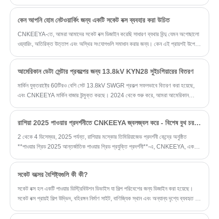
সঙ্কুচিত কেবল তার মাঝারিটি সম্মিলিতভাবে 0.6-1 কেভি
ঠান্ডা সঙ্কুচিত কেবল তারের আনুষাঙ্গিক হিসাবে উল্লেখ করা
কেন আপনি হোম নেটওয়ার্কিং জন্য একটি সকেট বক্স ব্যবহার করা উচিত
হয়।
CNKEEYA-তে, আমরা আমাদের সকেট বক্স ডিজাইন করেছি সাধারণ ব্যথার বিন্দু যেমন অগোছালো
ওয়্যারিং, অতিরিক্ত উত্তাপ এবং অস্থির সংযোগগুলি সমাধান করার জন্য। কেন এই প্রায়শই উপেক্ষা
করা উপাদানটি আপনার মনোযোগের যোগ্য তা নিয়ে আসুন।
আমেরিকান ডেটা সেন্টার প্রকল্পের জন্য 13.8kV KYN28 সুইচগিয়ারের বিতরণ
মার্কিন যুক্তরাষ্ট্রে 60টিরও বেশি সেট 13.8kV SWGR প্রকল্প সফলভাবে বিতরণ করা হয়েছে,
এবং CNKEEYA মার্কিন বাজার উন্মুক্ত করছে। 2024 থেকে শুরু করে, আমরা আমেরিকান
ক্লায়েন্টদের সাথে প্রযুক্তিগত যোগাযোগে রয়েছি, এবং এই বছরের প্রথম ত্রৈমাসিকে প্রকল্পটি
পুনরায় চালু হওয়া পর্যন্ত, আমরা সক্রিয়ভাবে ক্লায়েন্টদের প্রয়োজনীয়তাগুলির সাথে সহযোগিতা করছি,
রাশিয়া 2025 পাওয়ার প্রদর্শনীতে CNKEEYA জ্বলজ্বল করে - বিশেষ বুথ চরম ঠান্ডা পাওয়ার গ্রিড সরঞ্জামগুলিতে উদ্ভাবনের নেতৃত্ব দেয়
অসম্ভবকে সম্ভবে পরিণত করেছি এবং তাদের প্রযুক্তিগত চাহিদা মেটাতে আমাদের যথাসাধ্য চেষ্টা
করছি।
2 থেকে 4 ডিসেম্বর, 2025 পর্যন্ত, রাশিয়ার মস্কোর তিমিরিয়াজেভ প্রদর্শনী কেন্দ্রে অনুষ্ঠিত
**পাওয়ার গ্রিড 2025 আন্তর্জাতিক পাওয়ার গ্রিড প্রযুক্তি প্রদর্শনী**-এ, CNKEEYA, একটি
নেতৃস্থানীয় চীনা পাওয়ার ইকুইপমেন্ট এন্টারপ্রাইজ, একটি বিশেষ বুথের আকারে একটি অত্যাশ্চর্য
উপস্থিতি করেছে৷
সকেট বক্সের বৈশিষ্ট্যগুলি কী কী?
সকেট বক্স হল একটি পাওয়ার ডিস্ট্রিবিউশন ডিভাইস যা শিল্প পরিবেশের জন্য ডিজাইন করা হয়েছে।
সকেট বক্স প্রায়ই শিল্প উদ্ভিদ, বহিরঙ্গন নির্মাণ সাইট, বাণিজ্যিক স্থান এবং অন্যান্য দৃশ্যে ব্যবহৃত হয়
যার জন্য একাধিক উচ্চ-শক্তি পাওয়ার সকেট প্রয়োজন, যা বিভিন্ন ধরণের সরঞ্জামের শক্তি চাহিদা
মেটাতে একটি স্থিতিশীল এবং নিরাপদ পাওয়ার ইন্টারফেস প্রদান করতে পারে।