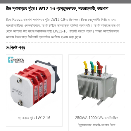
চীন স্থানান্তর সুইচ LW12-16 প্রস্তুতকারক, সরবরাহকারী, কারখানা
চীনে, Keeya কারখানা স্থানান্তর সুইচ LW12-16-এ বিশেষজ্ঞ। চীনের নেতৃস্থানীয় নির্মাতারা এবং
সরবরাহকারীদের একজন হিসাবে, আপনি চাইলে আমরা মূল্য তালিকা প্রদান করি। আপনি আমাদের কারখানা
থেকে আমাদের উচ্চ মানের স্থানান্তর সুইচ LW12-16 পাইকারি করতে পারেন। আমরা আন্তরিকভাবে
আপনার নির্ভরযোগ্য দীর্ঘমেয়াদী ব্যবসায়িক অংশীদার হওয়ার জন্য উন্মুখ!
সংশ্লিষ্ট পণ্য
স্থানান্তর সুইচ LW12-16
250kVA-1000kVA তেল নিমজ্জিত
ট্রান্সফরমার: মাঝারি-পাওয়ার গ্রিড