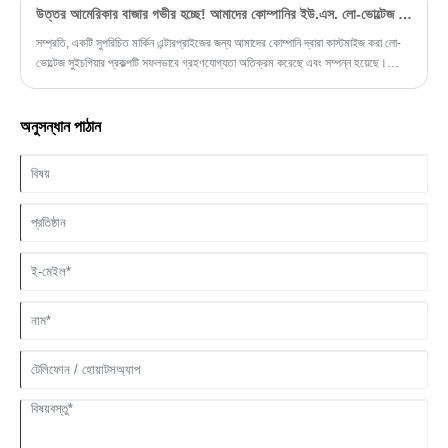
উত্তর আমেরিকার বাজার গভীর হচ্ছে! আমাদের কোম্পানির ইউ.এস. লো-ভোল্টেজ সুইচগিয়ার প্রকল্প সফলভাবে সম্পন্ন হয়েছে
সম্প্রতি, একটি সুপরিচিত মার্কিন এন্টারপ্রাইজের জন্য আমাদের কোম্পানি দ্বারা কাস্টমাইজ করা লো-
ভোল্টেজ সুইচগিয়ার প্রকল্পটি সফলভাবে গ্রহণযোগ্যতা অতিক্রম করেছে এবং সম্পন্ন হয়েছে।
বিতরণ করা কম-ভোল্টেজের সুইচগিয়ার পণ্যগুলি কঠোরভাবে মার্কিন UL 891 মান এবং জাতীয়
বৈদ্যুতিক কোড (NEC) মেনে চলে। অসামান্য প্রযুক্তিগত কর্মক্ষমতা, নির্ভরযোগ্য নিরাপত্তা
গ্যারান্টি এবং কাস্টমাইজড সমাধান সহ, প্রকল্পটি গ্রাহকের কাছ থেকে উচ্চ স্বীকৃতি জিতেছে, উত্তর
অনুসন্ধান পাঠান
আমেরিকার বাজারকে আরও প্রসারিত করার জন্য কোম্পানির জন্য একটি শক্ত ভিত্তি স্থাপন
করেছে।